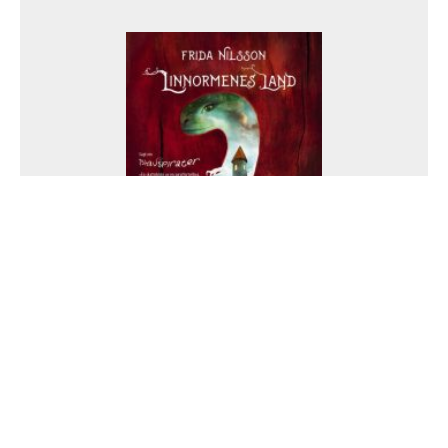
Linnormens land
Frida Nilsson
Vert samanlikna med «Brødrene løvehjerte», men
står godt på eigne bein