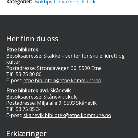
Kategorier:
Boktips for vaksne,
E-bok
Her finn du oss
Etne bibliotek
Besøksadresse: Skakke – senter for skule, idrett og
kultur
Postadresse: Strondavegen 30, 5590 Etne
Tlf.:
53 75 80 80
E-post:
etne.bibliotek@etne.kommune.no
Etne bibliotek avd. Skånevik
Besøksadresse: Skånevik skule
Postadresse: Milja allé 9, 5593 Skånevik
Tlf.:
53 75 85 34
E-post:
skanevik.bibliotek@etne.kommune.no
Erklæringer