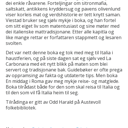
dei enkle råvarene. Forteljingar om sitronmafia,
saltskatt, antikkens kryddersug og pavens olivenlund
viser korleis mat og verdshistorie er tett knytt saman.
Viestad bruker seg sjølv mykje i boka, og han fortel
om sitt eiget liv som matentusiast og sine møter med
dei italienske mattradisjonane. Etter alle kapitla og
like mange rettar er forfattaren stappmett og lesaren
svolten.
Det var nett denne boka eg tok med meg til Italia i
haustferien, og på siste dagen sat eg sjølv ved La
Carbonara med eit nytt blikk på maten som blei
servert og tradisjonane bak. Guidebøker er ofte prega
av oppramsing av fakta og utdaterte tips. Men boka
En middag i Roma gav meg mykje reise- og matglede.
Boka tilrådast både for den som skal reisa til Italia og
til den som vil få Italia heim til seg.
Tilrådinga er gitt av Odd Harald på Austevoll
folkebibliotek.