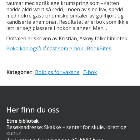
taumar med språklege krumspring som «Katten
hadde aldri vært så redd, i noen av sine liv», spedd
med nokre gastronomiske omtaler av gullhjort og
kandiserte anemonar. Resultatet er ei bok som ikkje
lett lar seg plassere i nokon sjanger. Men…
Omtalen er skriven av Kristian, Askøy folkebibliotek.
Boka kan også lånast som e-bok i BookBites
.
Kategorier:
Boktips for vaksne,
E-bok
Her finn du oss
Etne bibliotek
Besøksadresse: Skakke – senter for skule, idrett og
kultur
Postadresse: Strondavegen 30, 5590 Etne