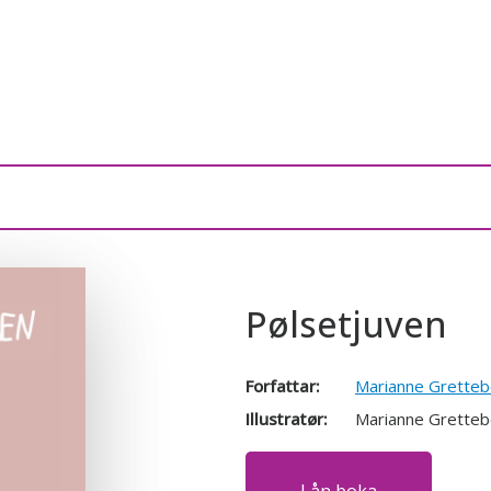
Pølsetjuven
Forfattar:
Marianne Gretteb
Illustratør:
Marianne Gretteb
Lån boka