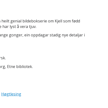
n heilt genial bildebokserie om Kjell som fødd
e har lyst å vera tjuv.
nge gonger, ein oppdagar stadig nye detaljar i
rsk.
rg, Etne bibliotek.
Høgtlesing