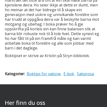
mantraet dei siste åra om at ein skal møte barna på
kjenslene deira. Ho seier ikkje at dette er dumt, men
ho meinar at det har bidrege til å skape ein
generasjon med usikre og unnvikande foreldre som
har trudd at oppgåva deira var å beskytte barna mot
motgang og ubehag. I boka prøver ho å gje
oppskrifta på korleis ein kan finne balansen slik at
barna blir robuste nok til å tole livet. Dette synest eg
ho har fått til på ein framifrå måte og kan varmt
anbefale boka til foreldre og alle som jobbar med
barn i det daglege.
Boktipset er skrive av Kristin på Stryn bibliotek.
Kategorier:
Boktips for vaksne,
E-bok,
Sakprosa
Her finn du oss